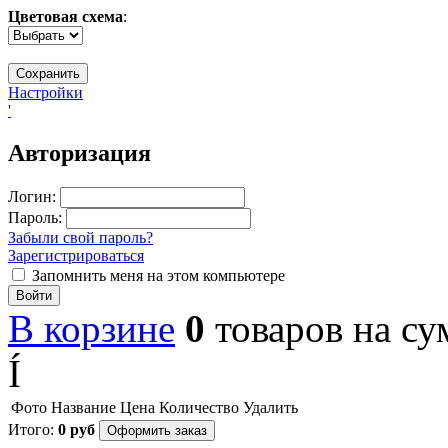
Цветовая схема
:
Настройки
'
Авторизация
Логин:
Пароль:
Забыли свой пароль?
Зарегистрироваться
Запомнить меня на этом компьютере
Войти
В корзине
0
товаров
на с
Í
Фото
Название
Цена
Количество
Удалить
Итого:
0
руб
Оформить заказ