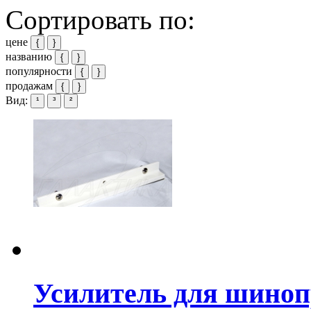
Сортировать по:
цене
{
}
названию
{
}
популярности
{
}
продажам
{
}
Вид:
¹
³
²
Усилитель для шино