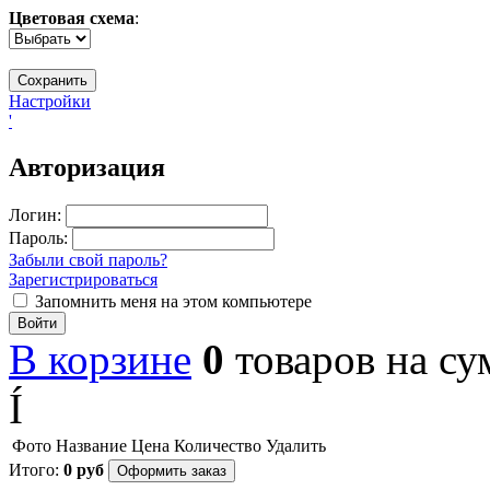
Цветовая схема
:
Настройки
'
Авторизация
Логин:
Пароль:
Забыли свой пароль?
Зарегистрироваться
Запомнить меня на этом компьютере
Войти
В корзине
0
товаров
на с
Í
Фото
Название
Цена
Количество
Удалить
Итого:
0
руб
Оформить заказ