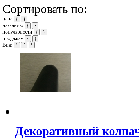
Сортировать по:
цене
{
}
названию
{
}
популярности
{
}
продажам
{
}
Вид:
¹
³
²
Декоративный колпа