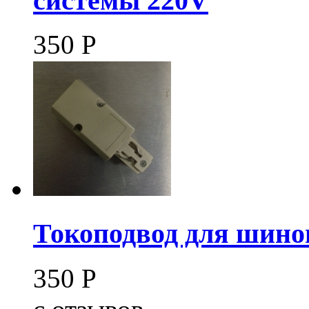
системы 220V
350
Р
Токоподвод для шино
350
Р