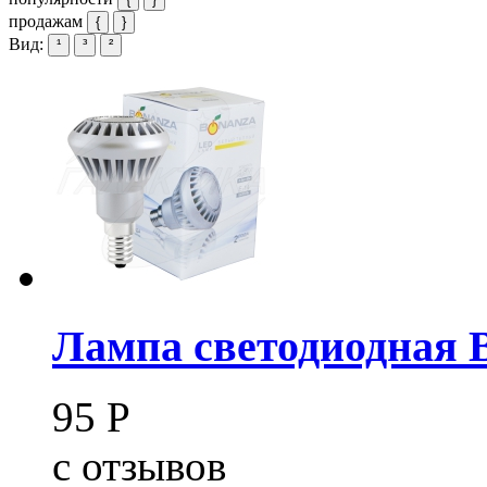
продажам
{
}
Вид:
¹
³
²
Лампа светодиодная 
95
Р
c
отзывов