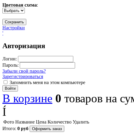
Цветовая схема
:
Настройки
'
Авторизация
Логин:
Пароль:
Забыли свой пароль?
Зарегистрироваться
Запомнить меня на этом компьютере
Войти
В корзине
0
товаров
на с
Í
Фото
Название
Цена
Количество
Удалить
Итого:
0
руб
Оформить заказ