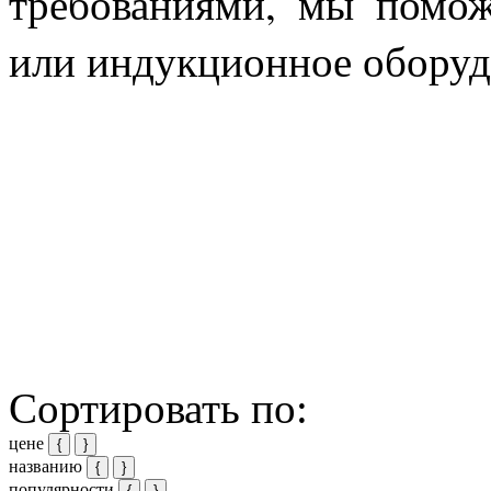
требованиями, мы помож
или индукционное об
Сортировать по:
цене
{
}
названию
{
}
популярности
{
}