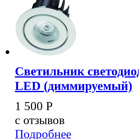
Светильник светодио
LED (диммируемый)
1 500
Р
c
отзывов
Подробнее