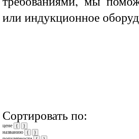
требованиями, мы помож
или индукционное об
Сортировать по:
цене
{
}
названию
{
}
популярности
{
}