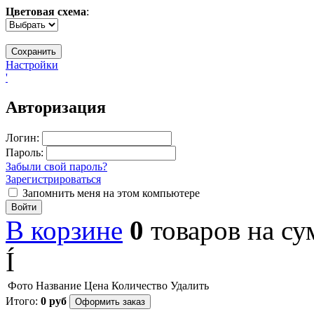
Цветовая схема
:
Настройки
'
Авторизация
Логин:
Пароль:
Забыли свой пароль?
Зарегистрироваться
Запомнить меня на этом компьютере
Войти
В корзине
0
товаров
на с
Í
Фото
Название
Цена
Количество
Удалить
Итого:
0
руб
Оформить заказ