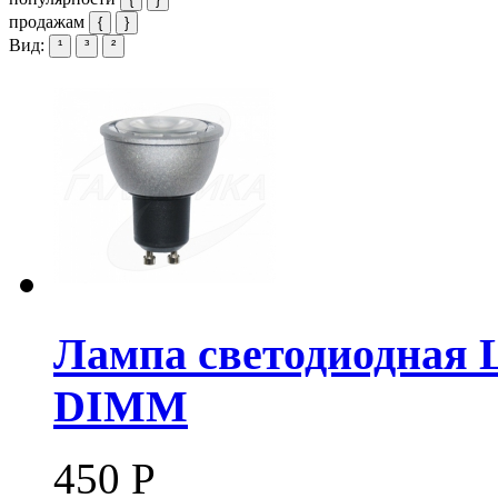
продажам
{
}
Вид:
¹
³
²
Лампа светодиодная 
DIMM
450
Р