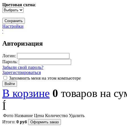
Цветовая схема
:
Настройки
'
Авторизация
Логин:
Пароль:
Забыли свой пароль?
Зарегистрироваться
Запомнить меня на этом компьютере
Войти
В корзине
0
товаров
на с
Í
Фото
Название
Цена
Количество
Удалить
Итого:
0
руб
Оформить заказ