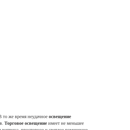
освещение
В то же время неудачное
Торговое освещение
в.
имеет не меньшее
я витрина, просторное и светлое помещение