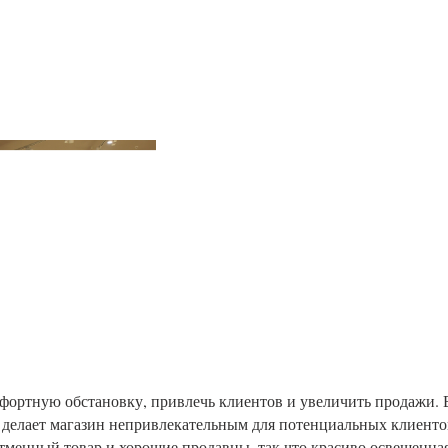
фортную обстановку, привлечь клиентов и увеличить продажи. 
и делает магазин непривлекательным для потенциальных клиенто
отменный товар и хорошие продавцы, так что красиво освещенна