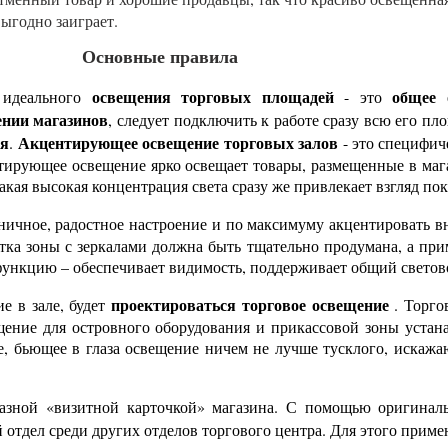
выгодно заиграет.
Основные правила
освещения торговых площадей
общее 
ю идеального
- это
нии магазинов
, следует подключить к работе сразу всю его пл
ия
Акцентирующее освещение торговых залов
.
- это специфич
нтирующее освещение ярко освещает товары, размещенные в ма
кая высокая концентрация света сразу же привлекает взгляд пок
дничное, радостное настроение и по максимуму акцентировать в
ветка зоны с зеркалами должна быть тщательно продумана, а п
 функцию – обеспечивает видимость, поддерживает общий свето
проектироваться
торговое освещение
е в зале, будет
. Торго
щение для островного оборудования и прикассовой зоны устан
е, бьющее в глаза освещение ничем не лучше тусклого, искажа
разной «визитной карточкой» магазина. С помощью оригина
 отдел среди других отделов торгового центра. Для этого прим