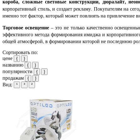
короба, сложные световые конструкции, дюралайт, неон
корпоративный стиль, и создает рекламу. Покупателям на сего
именно тот фактор, который может повлиять на привлечение 
Торговое освещение
– это не только качественно освещенны
эффективного метода формирования имиджа и корпоративного 
общей атмосферой, в формировании которой не последнюю ро
Сортировать по:
цене
{
}
названию
{
}
популярности
{
}
продажам
{
}
Вид:
¹
³
²