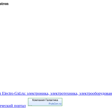
atron
Компания Галактика
PulsCen.ru