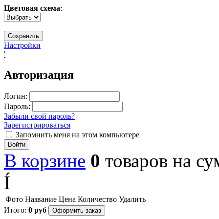
Цветовая схема
:
Настройки
'
Авторизация
Логин:
Пароль:
Забыли свой пароль?
Зарегистрироваться
Запомнить меня на этом компьютере
Войти
В корзине
0
товаров
на с
Í
Фото
Название
Цена
Количество
Удалить
Итого:
0
руб
Оформить заказ