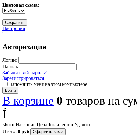
Цветовая схема
:
Настройки
'
Авторизация
Логин:
Пароль:
Забыли свой пароль?
Зарегистрироваться
Запомнить меня на этом компьютере
Войти
В корзине
0
товаров
на с
Í
Фото
Название
Цена
Количество
Удалить
Итого:
0
руб
Оформить заказ