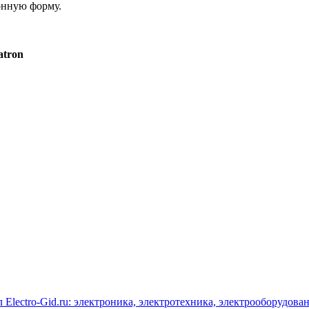
онную форму.
atron