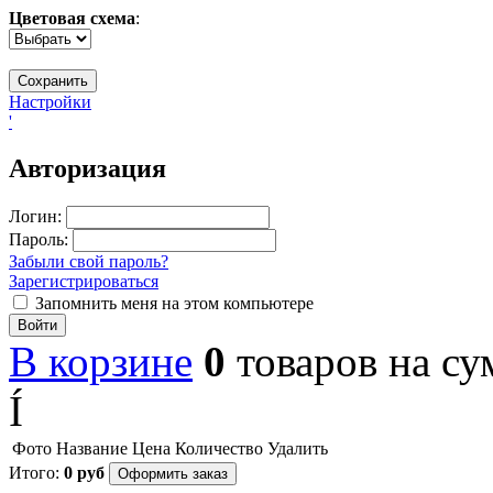
Цветовая схема
:
Настройки
'
Авторизация
Логин:
Пароль:
Забыли свой пароль?
Зарегистрироваться
Запомнить меня на этом компьютере
Войти
В корзине
0
товаров
на с
Í
Фото
Название
Цена
Количество
Удалить
Итого:
0
руб
Оформить заказ