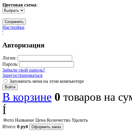
Цветовая схема
:
Настройки
'
Авторизация
Логин:
Пароль:
Забыли свой пароль?
Зарегистрироваться
Запомнить меня на этом компьютере
Войти
В корзине
0
товаров
на с
Í
Фото
Название
Цена
Количество
Удалить
Итого:
0
руб
Оформить заказ