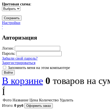
Цветовая схема
:
Настройки
'
Авторизация
Логин:
Пароль:
Забыли свой пароль?
Зарегистрироваться
Запомнить меня на этом компьютере
Войти
В корзине
0
товаров
на с
Í
Фото
Название
Цена
Количество
Удалить
Итого:
0
руб
Оформить заказ