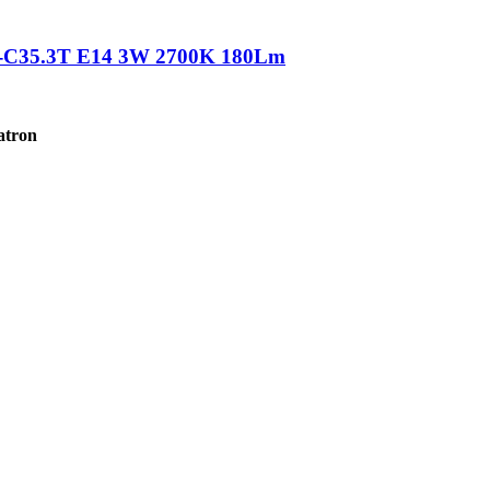
C-C35.3Т E14 3W 2700K 180Lm
atron