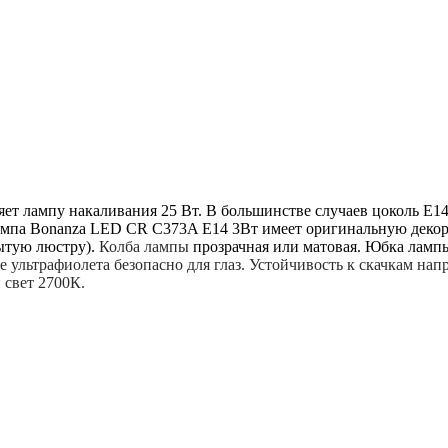
ет лампу накаливания 25 Вт. В большинстве случаев цоколь Е14
ампа
Bonanza LED
CR C373A E14 3
Вт
имеет оригинальную декор
рытую люстру).
Колба лампы
прозрачная или матовая. Юбка лампы
е ультрафиолета безопасно для глаз. Устойчивость к скачкам на
 свет 2700К.