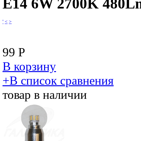
E14 6W 2700K 480L
'
<
>
99
Р
В корзину
​+
В список сравнения
товар в наличии