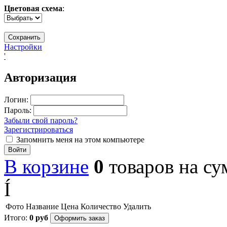
Цветовая схема
:
Настройки
'
Авторизация
Логин:
Пароль:
Забыли свой пароль?
Зарегистрироваться
Запомнить меня на этом компьютере
Войти
В корзине
0
товаров
на с
Í
Фото
Название
Цена
Количество
Удалить
Итого:
0
руб
Оформить заказ