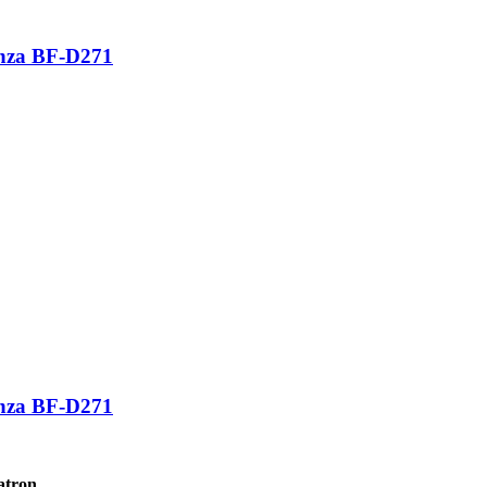
nza BF-D271
nza BF-D271
atron