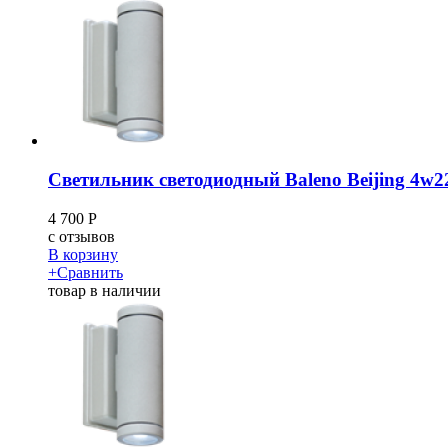
Светильник светодиодный Baleno Beijing 4w2
4 700
Р
c
отзывов
В корзину
+
Сравнить
товар в наличии