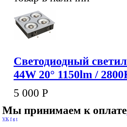
Светодиодный светил
44W 20° 1150lm / 280
5 000
Р
Мы принимаем к оплате
VK
f
g
t