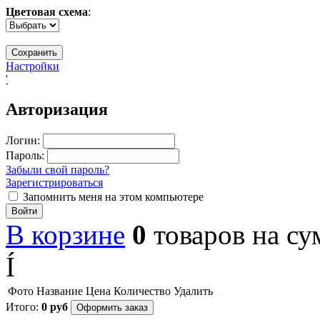
Цветовая схема
:
Настройки
'
Авторизация
Логин:
Пароль:
Забыли свой пароль?
Зарегистрироваться
Запомнить меня на этом компьютере
Войти
В корзине
0
товаров
на с
Í
Фото
Название
Цена
Количество
Удалить
Итого:
0
руб
Оформить заказ