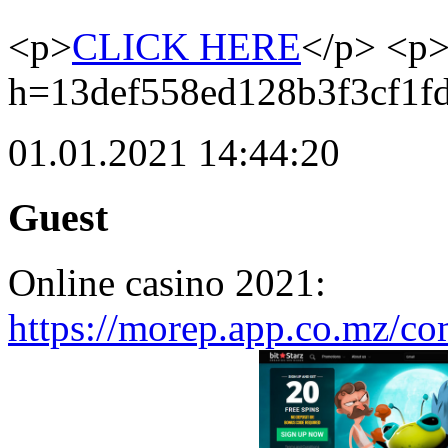
<p>
CLICK HERE
</p> <p
h=13def558ed128b3f3cf1f
01.01.2021 14:44:20
Guest
Online casino 2021:
https://morep.app.co.mz/co