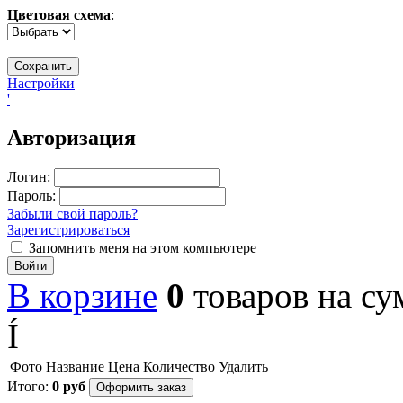
Цветовая схема
:
Настройки
'
Авторизация
Логин:
Пароль:
Забыли свой пароль?
Зарегистрироваться
Запомнить меня на этом компьютере
Войти
В корзине
0
товаров
на с
Í
Фото
Название
Цена
Количество
Удалить
Итого:
0
руб
Оформить заказ