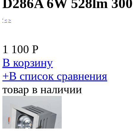
D286A 6W 528lm 30
'
<
>
1 100
Р
В корзину
​+
В список сравнения
товар в наличии