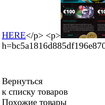
HERE
</p> <p>
h=bc5a1816d885df196e87
Вернуться
к списку товаров
Похожие товары