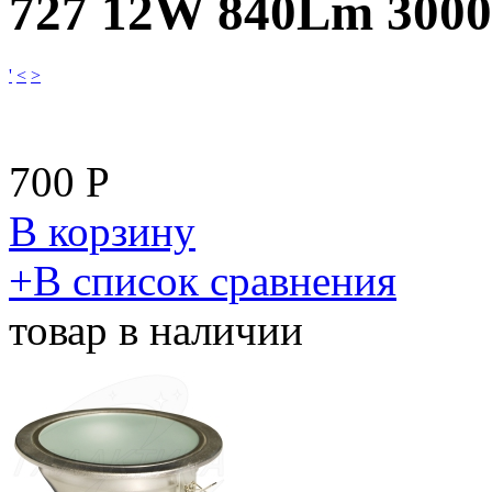
727 12W 840Lm 300
'
<
>
700
Р
В корзину
​+
В список сравнения
товар в наличии