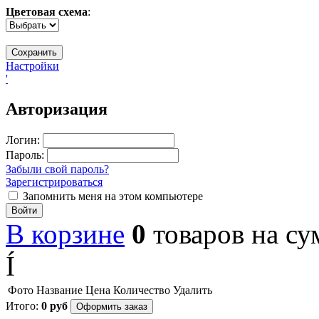
Цветовая схема
:
Настройки
'
Авторизация
Логин:
Пароль:
Забыли свой пароль?
Зарегистрироваться
Запомнить меня на этом компьютере
Войти
В корзине
0
товаров
на с
Í
Фото
Название
Цена
Количество
Удалить
Итого:
0
руб
Оформить заказ