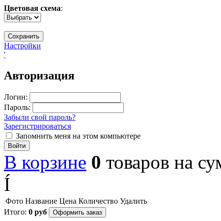
Цветовая схема
:
Настройки
'
Авторизация
Логин:
Пароль:
Забыли свой пароль?
Зарегистрироваться
Запомнить меня на этом компьютере
Войти
В корзине
0
товаров
на с
Í
Фото
Название
Цена
Количество
Удалить
Итого:
0
руб
Оформить заказ