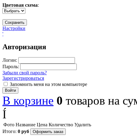
Цветовая схема
:
Настройки
'
Авторизация
Логин:
Пароль:
Забыли свой пароль?
Зарегистрироваться
Запомнить меня на этом компьютере
Войти
В корзине
0
товаров
на с
Í
Фото
Название
Цена
Количество
Удалить
Итого:
0
руб
Оформить заказ