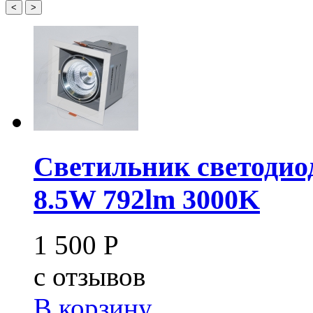
<
>
Светильник светоди
8.5W 792lm 3000K
1 500
Р
c
отзывов
В корзину