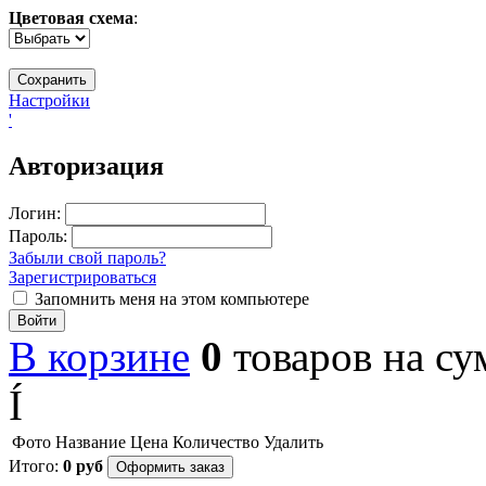
Цветовая схема
:
Настройки
'
Авторизация
Логин:
Пароль:
Забыли свой пароль?
Зарегистрироваться
Запомнить меня на этом компьютере
Войти
В корзине
0
товаров
на с
Í
Фото
Название
Цена
Количество
Удалить
Итого:
0
руб
Оформить заказ