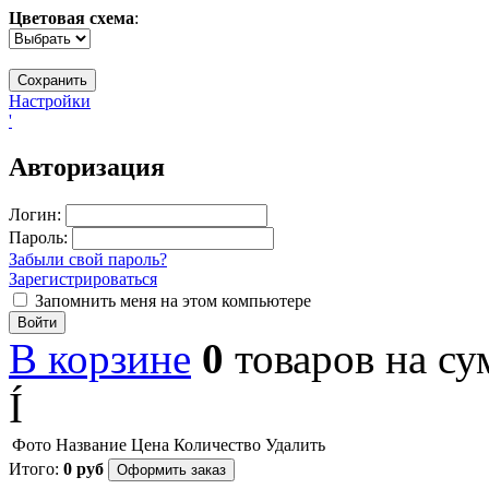
Цветовая схема
:
Настройки
'
Авторизация
Логин:
Пароль:
Забыли свой пароль?
Зарегистрироваться
Запомнить меня на этом компьютере
Войти
В корзине
0
товаров
на с
Í
Фото
Название
Цена
Количество
Удалить
Итого:
0
руб
Оформить заказ