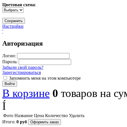
Цветовая схема
:
Настройки
'
Авторизация
Логин:
Пароль:
Забыли свой пароль?
Зарегистрироваться
Запомнить меня на этом компьютере
Войти
В корзине
0
товаров
на с
Í
Фото
Название
Цена
Количество
Удалить
Итого:
0
руб
Оформить заказ