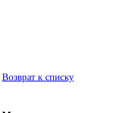
москве, лампы индукционные, купить инд
купить светодиодное освещение в москве,
светодиодные лампы в москве, лампы све
в москве, светодиоды, освещение торгов
освещение торговых площадей, светодио
Возврат к списку