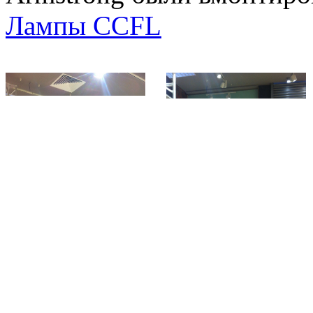
Лампы CCFL
LED
, купить
LED
, купить
LED
в москве,
LED
о