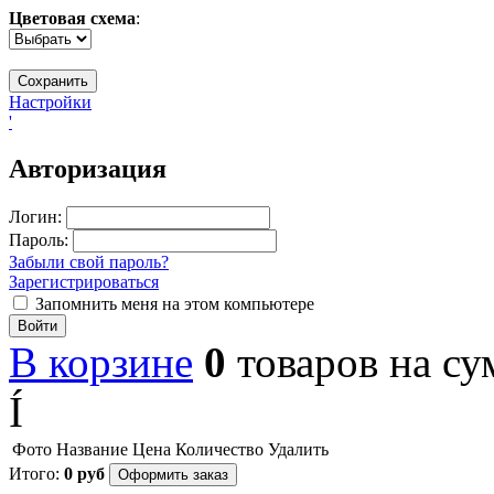
Цветовая схема
:
Настройки
'
Авторизация
Логин:
Пароль:
Забыли свой пароль?
Зарегистрироваться
Запомнить меня на этом компьютере
Войти
В корзине
0
товаров
на с
Í
Фото
Название
Цена
Количество
Удалить
Итого:
0
руб
Оформить заказ