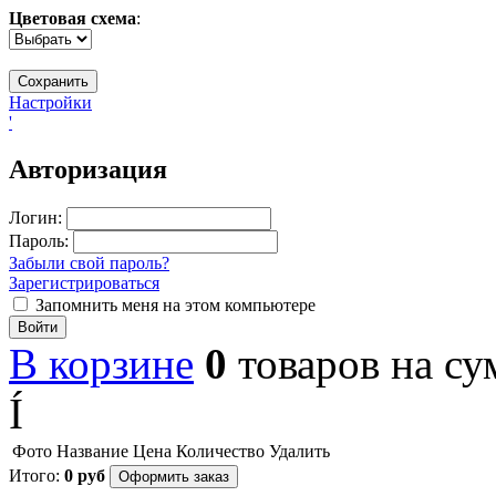
Цветовая схема
:
Настройки
'
Авторизация
Логин:
Пароль:
Забыли свой пароль?
Зарегистрироваться
Запомнить меня на этом компьютере
Войти
В корзине
0
товаров
на с
Í
Фото
Название
Цена
Количество
Удалить
Итого:
0
руб
Оформить заказ