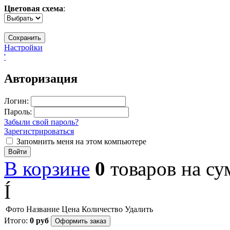
Цветовая схема
:
Настройки
'
Авторизация
Логин:
Пароль:
Забыли свой пароль?
Зарегистрироваться
Запомнить меня на этом компьютере
Войти
В корзине
0
товаров
на с
Í
Фото
Название
Цена
Количество
Удалить
Итого:
0
руб
Оформить заказ