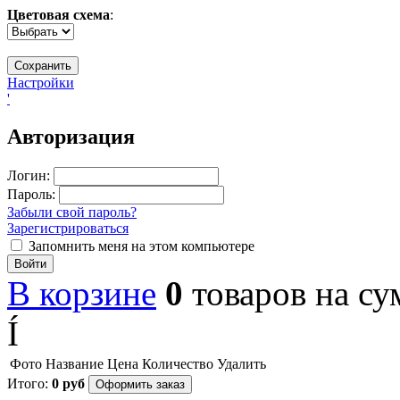
Цветовая схема
:
Настройки
'
Авторизация
Логин:
Пароль:
Забыли свой пароль?
Зарегистрироваться
Запомнить меня на этом компьютере
Войти
В корзине
0
товаров
на с
Í
Фото
Название
Цена
Количество
Удалить
Итого:
0
руб
Оформить заказ