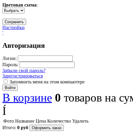
Цветовая схема
:
Настройки
'
Авторизация
Логин:
Пароль:
Забыли свой пароль?
Зарегистрироваться
Запомнить меня на этом компьютере
Войти
В корзине
0
товаров
на с
Í
Фото
Название
Цена
Количество
Удалить
Итого:
0
руб
Оформить заказ