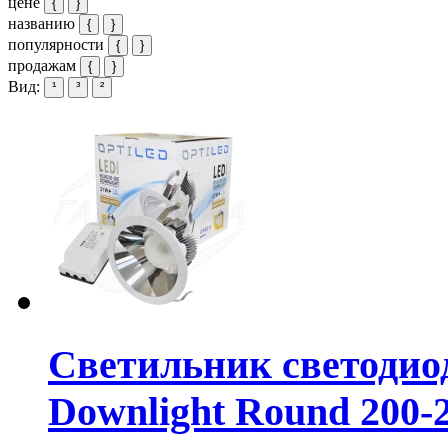
цене
{
}
названию
{
}
популярности
{
}
продажам
{
}
Вид:
¹
³
²
Светильник светоди
Downlight Round 200-