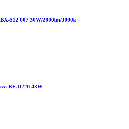
BX-512 007 30W/2000lm/3000k
nza BF-D220 43W